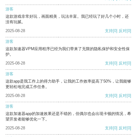
游客
这款游戏非常好玩，画面精美，玩法丰富。我已经玩了好几个小时，还
没有玩腻。
2025-08-28
支持
[0]
反对
[0]
游客
这款加速器VPM应用程序已经为我们带来了无限的隐私保护和安全性保
护。
2025-08-28
支持
[0]
反对
[0]
游客
这款app是我工作上的得力助手，让我的工作效率提高了50%，让我能够
更轻松地完成工作任务。
2025-08-28
支持
[0]
反对
[0]
游客
这款加速器app的加速效果还是不错的，但偶尔也会出现卡顿的情况，希
望开发者能够优化一下。
2025-08-28
支持
[0]
反对
[0]