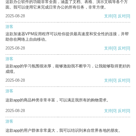
这款办公软件的功能非常全面，涵盖了文档、表格、演示文稿等各个方
面。我可以使用它来完成日常办公的所有任务，非常方便。
2025-08-28
支持
[0]
反对
[0]
游客
这款加速器VPM应用程序可以给你提供最高速度和安全性的连接，并帮
助你在网络上自由移动。
2025-08-28
支持
[0]
反对
[0]
游客
这款app的学习氛围很浓厚，能够激励我不断学习，让我能够取得更好的
成绩。
2025-08-28
支持
[0]
反对
[0]
游客
这款app的商品种类非常丰富，可以满足我所有的购物需求。
2025-08-28
支持
[0]
反对
[0]
游客
这款app的用户群体非常庞大，我可以结识到来自世界各地的朋友。