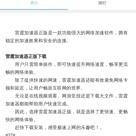
简介
排行
雷霆加速器正版是一款功能强大的网络加速软件，拥有
稳定的加速效果和安全的连接。
雷霆加速器正版下载
用户只需简单操作，即可快速提升网络速度，畅享更流
畅的网络体验。
除了提供快速的网速，雷霆加速器还能有效避免网络卡
顿和延迟，让用户畅游互联网的世界。
无论是在线视频观看、网游竞技还是下载大文件，雷霆
加速器都能帮助用户快速完成。
因此，选择雷霆加速器正版，就是选择了更快速、更畅
快的网络体验。
赶快下载安装，感受极速上网的乐趣吧！。
#37#