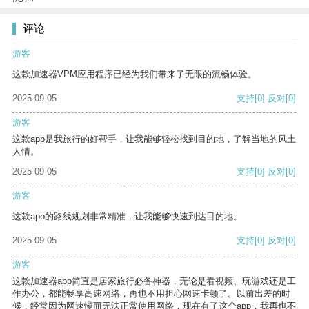
评论
游客
这款加速器VPM应用程序已经为我们带来了无限的流畅体验。
2025-09-05
支持
[0]
反对
[0]
游客
这款app是我旅行的好帮手，让我能够轻松找到目的地，了解当地的风土
人情。
2025-09-05
支持
[0]
反对
[0]
游客
这款app的路线规划非常精准，让我能够快速到达目的地。
2025-09-05
支持
[0]
反对
[0]
游客
这款加速器app简直是居家旅行必备神器，无论是看视频、玩游戏还是工
作办公，都能畅享高速网络，再也不用担心网速卡顿了。以前出差的时
候，经常因为网速慢而无法正常使用网络，现在有了这个app，我再也不