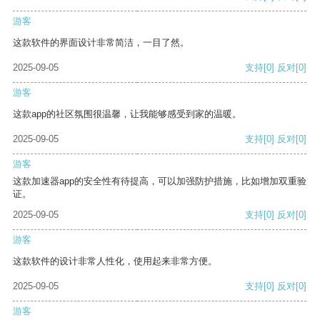
游客
这款软件的界面设计非常简洁，一目了然。
2025-09-05
支持
[0]
反对
[0]
游客
这款app的社区氛围很温馨，让我能够感受到家的温暖。
2025-09-05
支持
[0]
反对
[0]
游客
这款加速器app的安全性有待提高，可以加强防护措施，比如增加双重验
证。
2025-09-05
支持
[0]
反对
[0]
游客
这款软件的设计非常人性化，使用起来非常方便。
2025-09-05
支持
[0]
反对
[0]
游客