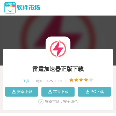
雷霆加速器正版下载
工具
|
时间：2025-09-05
|
安卓下载
苹果下载
PC下载
安卓市场，安全绿色