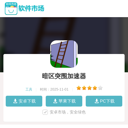
暗区突围加速器
工具
|
时间：2025-11-01
|
安卓下载
苹果下载
PC下载
安卓市场，安全绿色